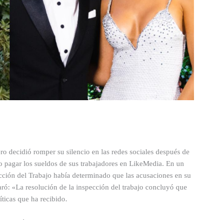
o decidió romper su silencio en las redes sociales después de
o pagar los sueldos de sus trabajadores en LikeMedia. En un
cción del Trabajo había determinado que las acusaciones en su
ró: «La resolución de la inspección del trabajo concluyó que
íticas que ha recibido.