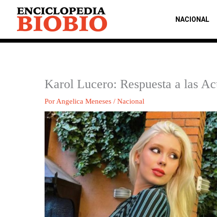
Ir
al
NACIONAL
contenido
Karol Lucero: Respuesta a las Ac
Por
Angelica Meneses
/
Nacional