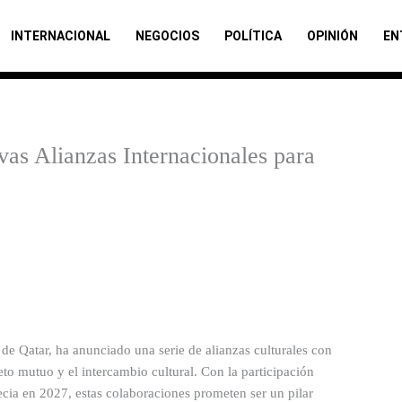
INTERNACIONAL
NEGOCIOS
POLÍTICA
OPINIÓN
EN
as Alianzas Internacionales para
de Qatar, ha anunciado una serie de alianzas culturales con
peto mutuo y el intercambio cultural. Con la participación
ia en 2027, estas colaboraciones prometen ser un pilar