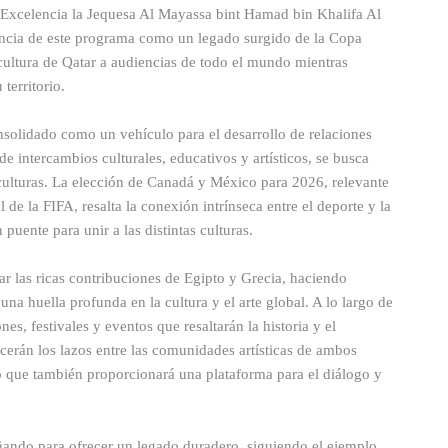
u Excelencia la Jequesa Al Mayassa bint Hamad bin Khalifa Al
ancia de este programa como un legado surgido de la Copa
 cultura de Qatar a audiencias de todo el mundo mientras
territorio.
solidado como un vehículo para el desarrollo de relaciones
de intercambios culturales, educativos y artísticos, se busca
 culturas. La elección de Canadá y México para 2026, relevante
e la FIFA, resalta la conexión intrínseca entre el deporte y la
puente para unir a las distintas culturas.
r las ricas contribuciones de Egipto y Grecia, haciendo
na huella profunda en la cultura y el arte global. A lo largo de
es, festivales y eventos que resaltarán la historia y el
ecerán los lazos entre las comunidades artísticas de ambos
ino que también proporcionará una plataforma para el diálogo y
ñando para ofrecer un legado duradero, siguiendo el ejemplo