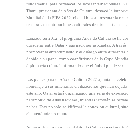
fundamental para fortalecer los lazos internacionales. S
Thani, presidenta de Años de Cultura, destacó la import
Mundial de la FIFA 2022, el cual busca presentar la rica
celebra las contribuciones culturales de otros países en su 
Lanzado en 2012, el programa Años de Cultura se ha con
duraderas entre Qatar y sus naciones asociadas. A través 
promover el entendimiento y el diálogo entre diferentes
debido a su papel como coanfitriones de la Copa Mundial d
diplomacia cultural, afirmando que el fútbol puede ser un 
Los planes para el Año de Cultura 2027 apuntan a celebra
homenaje a sus milenarias civilizaciones que han dejado u
este año, Qatar estará organizando una serie de exposicion
patrimonio de estas naciones, mientras también se fortal
países. Esto no solo solidificará la conexión cultural, s
el entendimiento mutuo.
Además, los programas del Año de Cultura se están dise