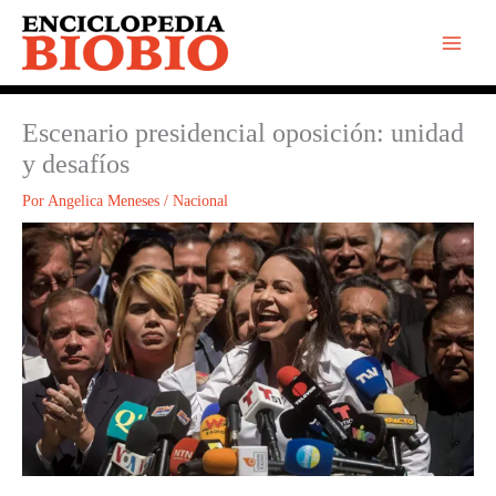
Ir
al
contenido
Escenario presidencial oposición: unidad
y desafíos
Por
Angelica Meneses
/
Nacional