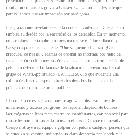
presentado en el juicio en su contra por apremios ilegítimos que
resultaron en lesiones graves a Gustavo Gatica, un manifestante que
perdió la vista tras ser impactado por perdigones.
Las grabaciones revelan no solo la conducta violenta de Crespo, sino
también su desdén por la seguridad de los detenidos. En un momento,
un carabinero alerta sobre una persona que se está incendiando, y
Crespo responde irónicamente: “Que se queme, el culiao. ¿Qué te
preocupai de hueás?”, además de ordenar no informar por radio del
incidente. Otro clip muestra cómo se jacta de arrancar un mechón de
pelo a un detenido, burlándose de la situación al enviar una foto al
grupo de WhatsApp titulado «LA TIJERA», lo que evidencia una
cultura de abuso y desprecio hacia los derechos humanos en las
prácticas de control de orden público.
El contexto de estas grabaciones se agrava al observar el uso de
armamento y tácticas peligrosas. Se reportan disparos de bombas
lacrimógenas en línea recta contra los manifestantes, con potencial para
causar lesiones críticas en la cabeza o el torso. Durante un operativo,
Crespo instruye a su equipo a golpear con palos a cualquier persona que
se cruce en su camino, indicando un claro desprecio por la vida y la