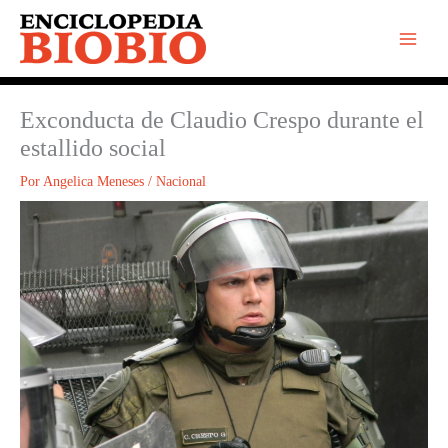
Ir
al
contenido
Exconducta de Claudio Crespo durante el
estallido social
Por
Angelica Meneses
/
Nacional