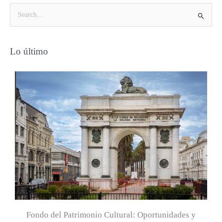
B
u
s
Lo último
c
a
r
p
o
r
:
Fondo del Patrimonio Cultural: Oportunidades y