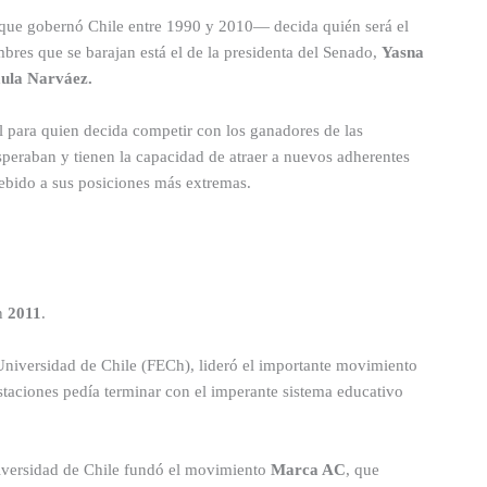
—que gobernó Chile entre 1990 y 2010— decida quién será el
mbres que se barajan está el de la presidenta del Senado,
Yasna
ula Narváez.
il para quien decida competir con los ganadores de las
speraban y tienen la capacidad de atraer a nuevos adherentes
debido a sus posiciones más extremas.
en
2011
.
 Universidad de Chile (FECh), lideró el importante movimiento
staciones pedía terminar con el imperante sistema educativo
niversidad de Chile fundó el movimiento
Marca AC
, que