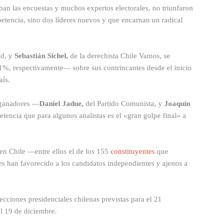
aban las encuestas y muchos expertos electorales, no triunfaron
petencia, sino dos líderes nuevos y que encarnan un radical
ad, y
Sebastián Sichel,
de la derechista Chile Vamos, se
%, respectivamente— sobre sus contrincantes desde el inicio
aís.
s ganadores —
Daniel Jadue,
del Partido Comunista, y
Joaquín
ncia que para algunos analistas es el «gran golpe final» a
 en Chile —entre ellos el de los 155
constituyentes
que
es han favorecido a los candidatos independientes y ajenos a
ecciones presidenciales chilenas previstas para el 21
l 19 de diciembre.