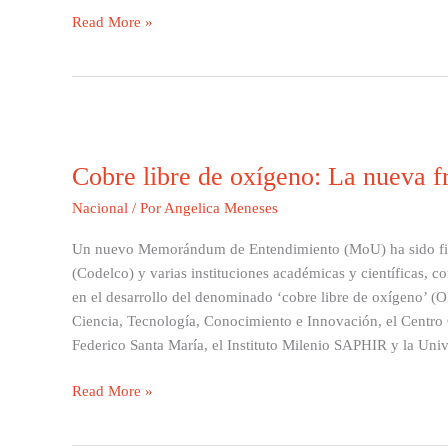
de
Read More »
Semana
Cobre
libre
Cobre libre de oxígeno: La nueva f
de
oxígeno:
Nacional
/ Por
Angelica Meneses
La
nueva
Un nuevo Memorándum de Entendimiento (MoU) ha sido firm
frontera
(Codelco) y varias instituciones académicas y científicas, c
tecnológica
en el desarrollo del denominado ‘cobre libre de oxígeno’ (O
en
Ciencia, Tecnología, Conocimiento e Innovación, el Centro 
Chile
Federico Santa María, el Instituto Milenio SAPHIR y la Uni
Read More »