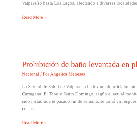
Los
Valparaíso hasta Los Lagos, afectando a diversas localidades
Lagos?
Read More »
Prohibición
de
Prohibición de baño levantada en p
baño
levantada
Nacional
/ Por
Angelica Meneses
en
playas
La Seremi de Salud de Valparaíso ha levantado oficialmente
de
Cartagena, El Tabo y Santo Domingo, según el actual monito
Cartagena
sido instaurada el pasado fin de semana, se tomó en respuesta
y
costas.
El
Tabo
Read More »