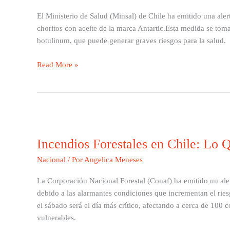
Oculto
El Ministerio de Salud (Minsal) de Chile ha emitido una alert
de
choritos con aceite de la marca Antartic.Esta medida se tom
Contaminación
botulinum, que puede generar graves riesgos para la salud.
Read More »
Incendios
Forestales
Incendios Forestales en Chile: Lo
en
Chile:
Nacional
/ Por
Angelica Meneses
Lo
Que
La Corporación Nacional Forestal (Conaf) ha emitido un alerta
Debes
debido a las alarmantes condiciones que incrementan el ries
Saber
el sábado será el día más crítico, afectando a cerca de 100
Este
vulnerables.
Fin