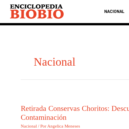
Ir
al
NACIONAL
contenido
Nacional
Retirada
Conservas
Retirada Conservas Choritos: Descu
Choritos:
Descubre
Contaminación
el
Nacional
/ Por
Angelica Meneses
Riesgo