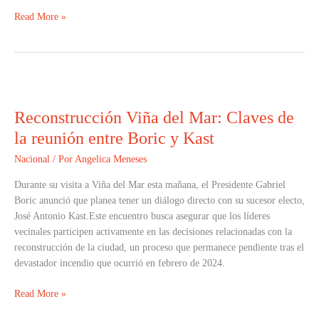
Read More »
Reconstrucción
Viña
Reconstrucción Viña del Mar: Claves de
del
Mar:
la reunión entre Boric y Kast
Claves
Nacional
/ Por
Angelica Meneses
de
la
Durante su visita a Viña del Mar esta mañana, el Presidente Gabriel
reunión
Boric anunció que planea tener un diálogo directo con su sucesor electo,
entre
José Antonio Kast.Este encuentro busca asegurar que los líderes
Boric
vecinales participen activamente en las decisiones relacionadas con la
y
reconstrucción de la ciudad, un proceso que permanece pendiente tras el
Kast
devastador incendio que ocurrió en febrero de 2024.
Read More »