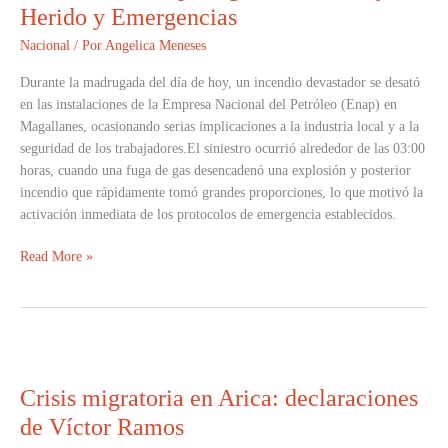
Magallanes:
Herido y Emergencias
Trabajador
Nacional
/ Por
Angelica Meneses
Herido
y
Durante la madrugada del día de hoy, un incendio devastador se desató
Emergencias
en las instalaciones de la Empresa Nacional del Petróleo (Enap) en
Magallanes, ocasionando serias implicaciones a la industria local y a la
seguridad de los trabajadores.El siniestro ocurrió alrededor de las 03:00
horas, cuando una fuga de gas desencadenó una explosión y posterior
incendio que rápidamente tomó grandes proporciones, lo que motivó la
activación inmediata de los protocolos de emergencia establecidos.
Read More »
Crisis
migratoria
Crisis migratoria en Arica: declaraciones
en
Arica:
de Víctor Ramos
declaraciones