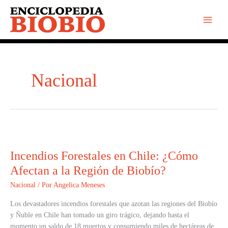
Ir
al
contenido
Nacional
Incendios
Forestales
Incendios Forestales en Chile: ¿Cómo
en
Chile:
Afectan a la Región de Biobío?
¿Cómo
Nacional
/ Por
Angelica Meneses
Afectan
a
Los devastadores incendios forestales que azotan las regiones del Biobío
la
y Ñuble en Chile han tomado un giro trágico, dejando hasta el
Región
momento un saldo de 18 muertos y consumiendo miles de hectáreas de