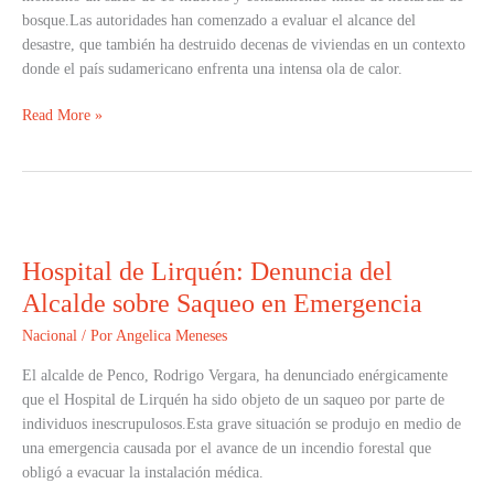
de
bosque.Las autoridades han comenzado a evaluar el alcance del
Biobío?
desastre, que también ha destruido decenas de viviendas en un contexto
donde el país sudamericano enfrenta una intensa ola de calor.
Read More »
Hospital
de
Hospital de Lirquén: Denuncia del
Lirquén:
Denuncia
Alcalde sobre Saqueo en Emergencia
del
Nacional
/ Por
Angelica Meneses
Alcalde
sobre
El alcalde de Penco, Rodrigo Vergara, ha denunciado enérgicamente
Saqueo
que el Hospital de Lirquén ha sido objeto de un saqueo por parte de
en
individuos inescrupulosos.Esta grave situación se produjo en medio de
Emergencia
una emergencia causada por el avance de un incendio forestal que
obligó a evacuar la instalación médica.