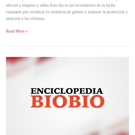
afectan a mujeres y niñas.Este día es un recordatorio de la lucha
constante por erradicar la violencia de género y mejorar la protección y
atención a las víctimas.
Read More »
Relaciones
Chile
Rusia:
Saludo
a
José
Antonio
Kast