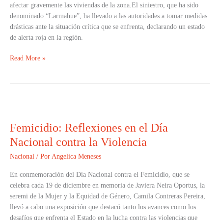
afectar gravemente las viviendas de la zona.El siniestro, que ha sido
denominado “Larmahue”, ha llevado a las autoridades a tomar medidas
drásticas ante la situación crítica que se enfrenta, declarando un estado
de alerta roja en la región.
Read More »
Femicidio:
Reflexiones
Femicidio: Reflexiones en el Día
en
el
Nacional contra la Violencia
Día
Nacional
/ Por
Angelica Meneses
Nacional
contra
En conmemoración del Día Nacional contra el Femicidio, que se
la
celebra cada 19 de diciembre en memoria de Javiera Neira Oportus, la
Violencia
seremi de la Mujer y la Equidad de Género, Camila Contreras Pereira,
llevó a cabo una exposición que destacó tanto los avances como los
desafíos que enfrenta el Estado en la lucha contra las violencias que