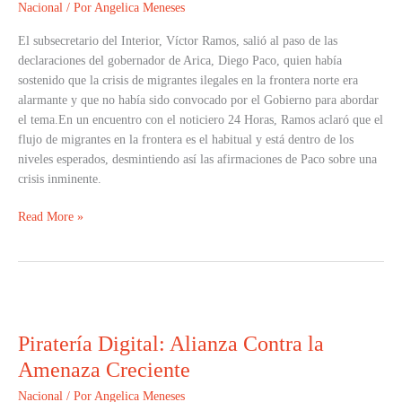
Nacional
/ Por
Angelica Meneses
de
Víctor
El subsecretario del Interior, Víctor Ramos, salió al paso de las
Ramos
declaraciones del gobernador de Arica, Diego Paco, quien había
sostenido que la crisis de migrantes ilegales en la frontera norte era
alarmante y que no había sido convocado por el Gobierno para abordar
el tema.En un encuentro con el noticiero 24 Horas, Ramos aclaró que el
flujo de migrantes en la frontera es el habitual y está dentro de los
niveles esperados, desmintiendo así las afirmaciones de Paco sobre una
crisis inminente.
Read More »
Piratería
Digital:
Piratería Digital: Alianza Contra la
Alianza
Contra
Amenaza Creciente
la
Nacional
/ Por
Angelica Meneses
Amenaza