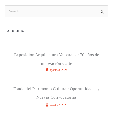
B
u
s
Lo último
c
a
r
p
Exposición Arquitectura Valparaíso: 70 años de
o
innovación y arte
r
agosto 8, 2026
:
Fondo del Patrimonio Cultural: Oportunidades y
Nuevas Convocatorias
agosto 7, 2026