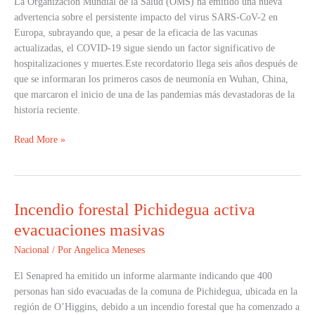
La Organización Mundial de la Salud (OMS) ha emitido una nueva
advertencia sobre el persistente impacto del virus SARS-CoV-2 en
Europa, subrayando que, a pesar de la eficacia de las vacunas
actualizadas, el COVID-19 sigue siendo un factor significativo de
hospitalizaciones y muertes.Este recordatorio llega seis años después de
que se informaran los primeros casos de neumonía en Wuhan, China,
que marcaron el inicio de una de las pandemias más devastadoras de la
historia reciente.
Read More »
Incendio forestal Pichidegua activa
Incendio
forestal
evacuaciones masivas
Pichidegua
Nacional
/ Por
Angelica Meneses
activa
evacuaciones
El Senapred ha emitido un informe alarmante indicando que 400
masivas
personas han sido evacuadas de la comuna de Pichidegua, ubicada en la
región de O’Higgins, debido a un incendio forestal que ha comenzado a